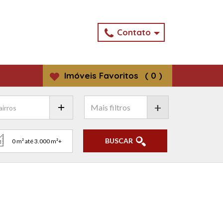
Contato
Imóveis
Favoritos
(
0
)
+
BUSCAR