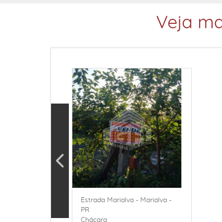
Veja ma
Estrada Marialva - Marialva -
PR
Chácara