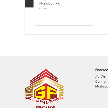
Marialva - PR
Casa
Endereç
Av. Cris
Centro 
Marialva