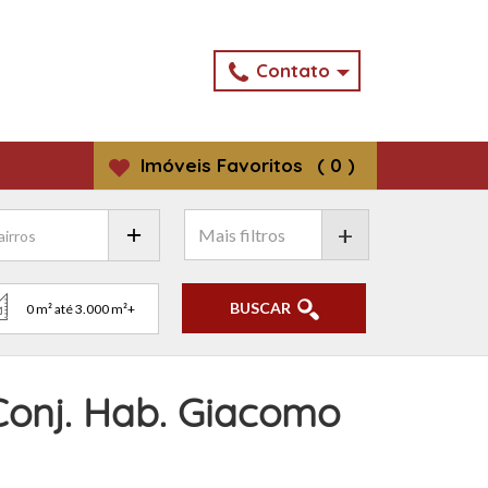
Contato
Imóveis
Favoritos
(
0
)
+
BUSCAR
Conj. Hab. Giacomo