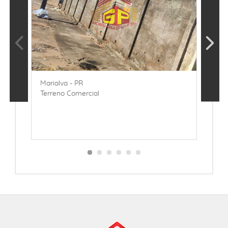
Marialva - PR
M
Terreno Comercial
C