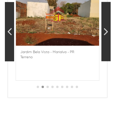
Jardim Bela Vista - Marialva - PR
J
Terreno
T