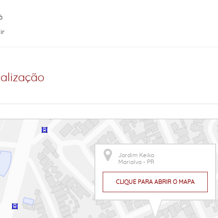
á
ir
alização
Jardim Keiko
Marialva - PR
CLIQUE PARA ABRIR O MAPA