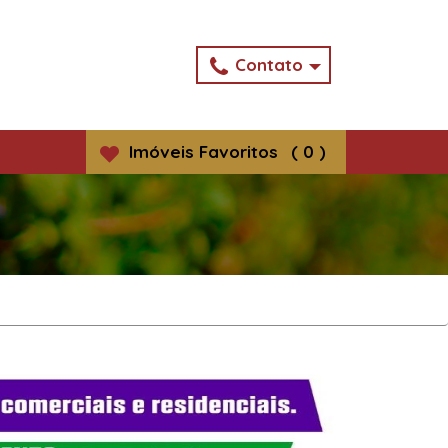
Contato
Imóveis
Favoritos
(
0
)