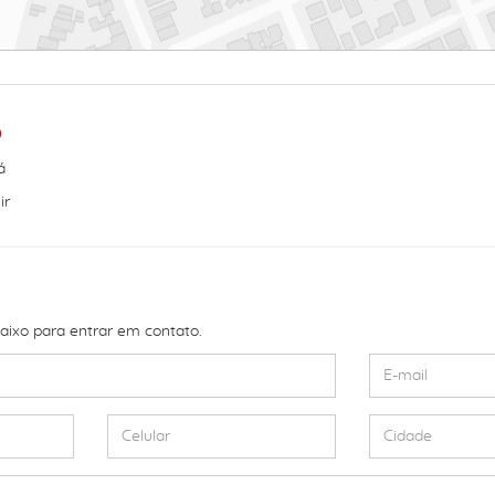
o
á
ir
baixo para entrar em contato.